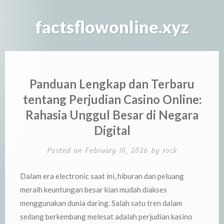
Skip
to
factsflowonline.xyz
content
Panduan Lengkap dan Terbaru
tentang Perjudian Casino Online:
Rahasia Unggul Besar di Negara
Digital
Posted on
February 10, 2026
by
rock
Dalam era electronic saat ini, hiburan dan peluang
meraih keuntungan besar kian mudah diakses
menggunakan dunia daring. Salah satu tren dalam
sedang berkembang melesat adalah perjudian kasino