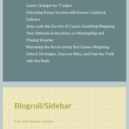
Game-Changer for Traders
Unlocking Bonus Income with Exness Cashback
Delivers
Area code the Secrets of Casino Gambling Wagering
Your Ultimate Instructions on Winning Big and
Playing Smarter
Mastering the Art involving Slot Games Wagering
Unlock Strategies, Improve Wins, and Feel the Thrill
with the Reels
Blogroll/Sidebar
top real money casinos