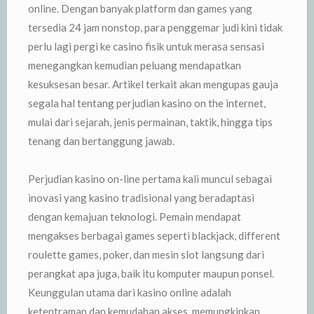
online. Dengan banyak platform dan games yang
tersedia 24 jam nonstop, para penggemar judi kini tidak
perlu lagi pergi ke casino fisik untuk merasa sensasi
menegangkan kemudian peluang mendapatkan
kesuksesan besar. Artikel terkait akan mengupas gauja
segala hal tentang perjudian kasino on the internet,
mulai dari sejarah, jenis permainan, taktik, hingga tips
tenang dan bertanggung jawab.
Perjudian kasino on-line pertama kali muncul sebagai
inovasi yang kasino tradisional yang beradaptasi
dengan kemajuan teknologi. Pemain mendapat
mengakses berbagai games seperti blackjack, different
roulette games, poker, dan mesin slot langsung dari
perangkat apa juga, baik itu komputer maupun ponsel.
Keunggulan utama dari kasino online adalah
ketentraman dan kemudahan akses, memungkinkan