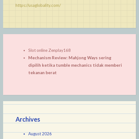
https://usaglobality.com/
Slot online Zenplay168
Mechanism Review: Mahjong Ways sering
dipilih ketika tumble mechanics tidak memberi
tekanan berat
Archives
August 2026