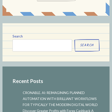
Search
SEARCH
Recent Posts
CRONABLE. AI: REIMAGINING PLANNED
AUTOMATION WITH BRILLIANT WORKFLOWS
FOR TYPICALLY THE MODERN DIGITAL WORLD
Discover Greater Profits with Forex Cashback A