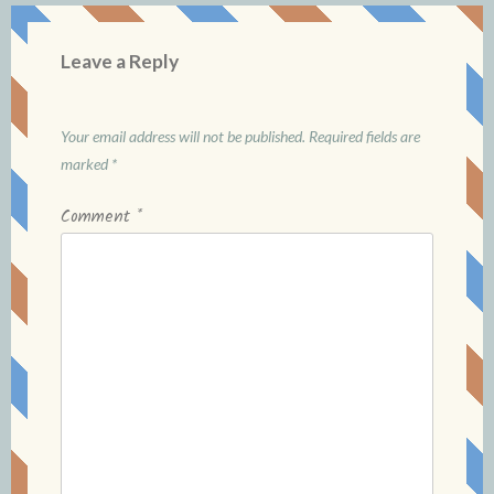
Leave a Reply
Your email address will not be published.
Required fields are
marked
*
Comment
*