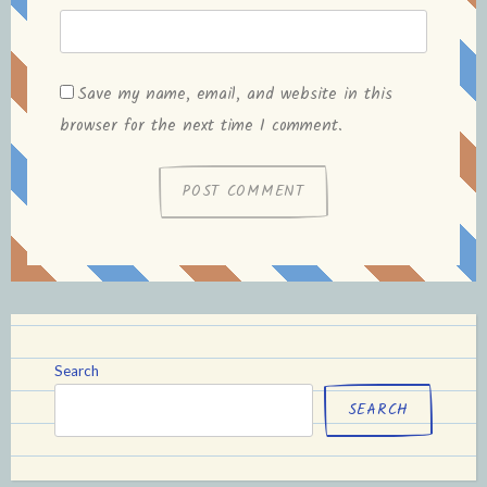
Save my name, email, and website in this
browser for the next time I comment.
Search
SEARCH