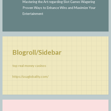
Mastering the Art regarding Slot Games Wagering
Proven Ways to Enhance Wins and Maximize Your
Entertainment
Blogroll/Sidebar
top real money casinos
https://usaglobality.com/