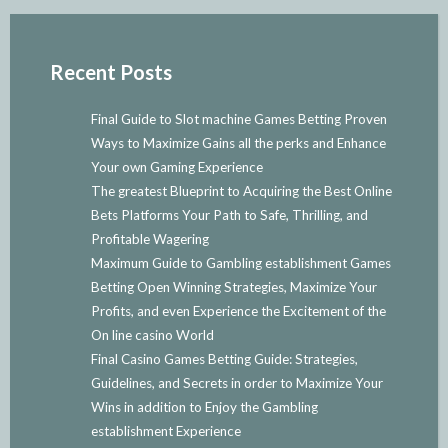
Recent Posts
Final Guide to Slot machine Games Betting Proven
Ways to Maximize Gains all the perks and Enhance
Your own Gaming Experience
The greatest Blueprint to Acquiring the Best Online
Bets Platforms Your Path to Safe, Thrilling, and
Profitable Wagering
Maximum Guide to Gambling establishment Games
Betting Open Winning Strategies, Maximize Your
Profits, and even Experience the Excitement of the
On line casino World
Final Casino Games Betting Guide: Strategies,
Guidelines, and Secrets in order to Maximize Your
Wins in addition to Enjoy the Gambling
establishment Experience