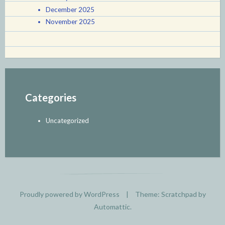
December 2025
November 2025
Categories
Uncategorized
Proudly powered by WordPress
|
Theme: Scratchpad by
Automattic
.