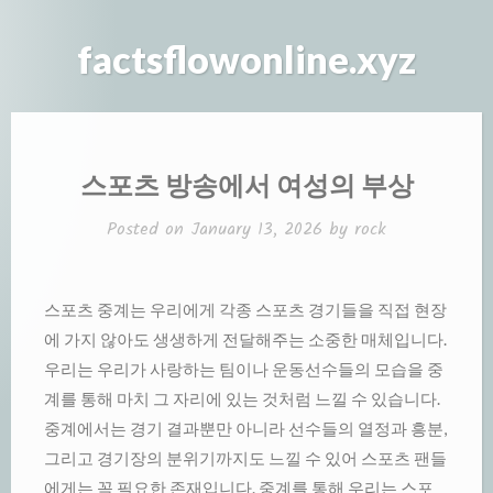
Skip
to
factsflowonline.xyz
content
스포츠 방송에서 여성의 부상
Posted on
January 13, 2026
by
rock
스포츠 중계는 우리에게 각종 스포츠 경기들을 직접 현장
에 가지 않아도 생생하게 전달해주는 소중한 매체입니다.
우리는 우리가 사랑하는 팀이나 운동선수들의 모습을 중
계를 통해 마치 그 자리에 있는 것처럼 느낄 수 있습니다.
중계에서는 경기 결과뿐만 아니라 선수들의 열정과 흥분,
그리고 경기장의 분위기까지도 느낄 수 있어 스포츠 팬들
에게는 꼭 필요한 존재입니다. 중계를 통해 우리는 스포