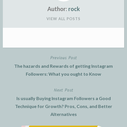
Author:
rock
VIEW ALL POSTS
Previous Post
Post
The hazards and Rewards of getting Instagram
navigation
Followers: What you ought to Know
Next Post
Is usually Buying Instagram Followers a Good
Technique for Growth? Pros, Cons, and Better
Alternatives