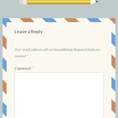
Leave a Reply
Your email address will not be published.
Required fields are
marked
*
Comment
*