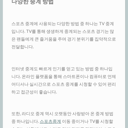
다양한 중계 방법
스포츠 중계에 사용되는 다양한 방법 중 하나는 TV 중계
입니다. TV를 통해 생생하게 중계되는 스포츠 경기는 많
은 팬들에게 큰 즐거움을 주며 경기 분위기를 집약적으로
전달합니다.
인터넷 중계도 빠르게 인기를 얻고 있는 방법 중 하나입
니다. 온라인 플랫폼을 통해 스마트폰이나 컴퓨터로 언제
어디서나 실시간으로 스포츠 중계를 시청할 수 있어 편리
하고 접근성이 좋습니다.
또한, 라디오 중계 역시 오랫동안 사랑받아 온 중계 방법
중 하나입니다.
스포츠중계
이동 중이거나 TV를 시청할